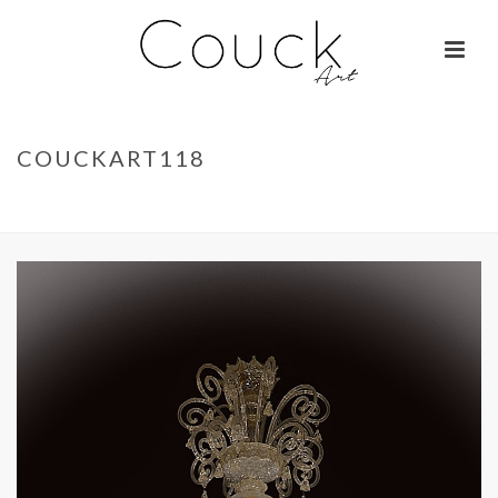
COUCKART118
ACCUEIL
»
GEORGES COLLIGNON – JANE BIRKIN SUR COLOMBO
»
COUCKART118