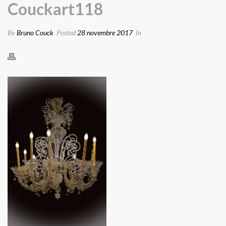
Couckart118
By
Bruno Couck
Posted
28 novembre 2017
In