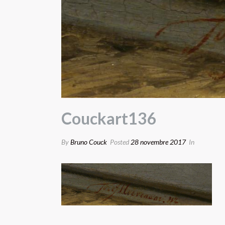
Couckart136
By
Bruno Couck
Posted
28 novembre 2017
In