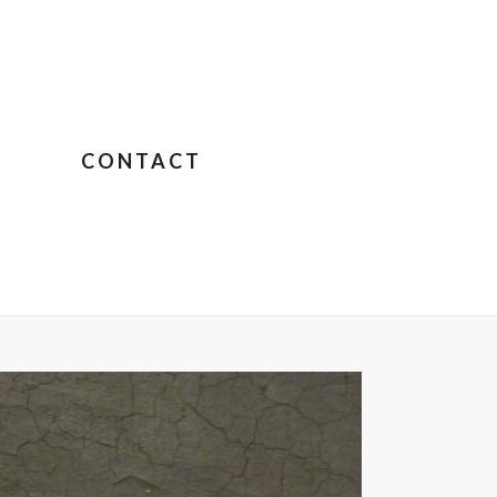
CONTACT
GNON – JANE BIRKIN SUR COLOMBO
»
COUCKART136