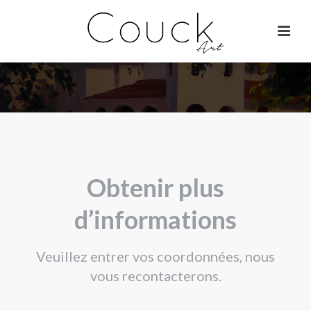
Obtenir plus
d’informations
Veuillez entrer vos coordonnées, nous
vous recontacterons.